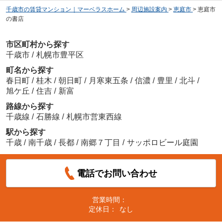
千歳市の賃貸マンション｜マーベラスホーム
>
周辺施設案内
>
恵庭市
>
恵庭市
の書店
市区町村から探す
千歳市
/
札幌市豊平区
町名から探す
春日町
/
桂木
/
朝日町
/
月寒東五条
/
信濃
/
豊里
/
北斗
/
旭ケ丘
/
住吉
/
新富
路線から探す
千歳線
/
石勝線
/
札幌市営東西線
駅から探す
千歳
/
南千歳
/
長都
/
南郷７丁目
/
サッポロビール庭園
電話でお問い合わせ
営業時間：
定休日：
なし