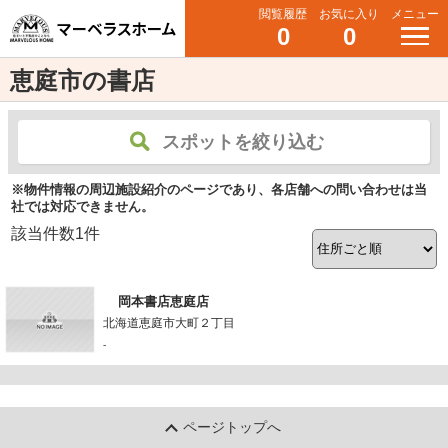
閲覧履歴
お気に入り
メニュー
0
0
恵庭市の書店
スポットを絞り込む
※物件情報の周辺施設紹介のページであり、各店舗への問い合わせは当
社では対応できません。
該当件数
1
件
岡本書店恵庭店
北海道恵庭市大町２丁目
-
ページトップへ