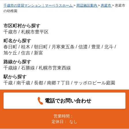
千歳市の賃貸マンション｜マーベラスホーム
>
周辺施設案内
>
恵庭市
>
恵庭市
の幼稚園
市区町村から探す
千歳市
/
札幌市豊平区
町名から探す
春日町
/
桂木
/
朝日町
/
月寒東五条
/
信濃
/
豊里
/
北斗
/
旭ケ丘
/
住吉
/
新富
路線から探す
千歳線
/
石勝線
/
札幌市営東西線
駅から探す
千歳
/
南千歳
/
長都
/
南郷７丁目
/
サッポロビール庭園
電話でお問い合わせ
営業時間：
定休日：
なし