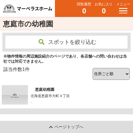
閲覧履歴
お気に入り
メニュー
0
0
恵庭市の幼稚園
スポットを絞り込む
※物件情報の周辺施設紹介のページであり、各店舗への問い合わせは当
社では対応できません。
該当件数
1
件
恵庭幼稚園
北海道恵庭市大町４丁目
-
ページトップへ