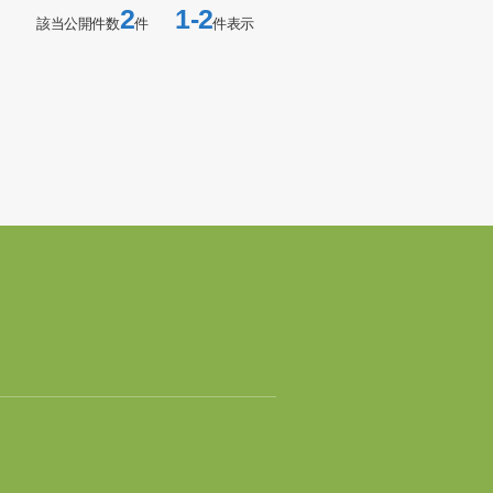
2
1-2
該当公開件数
件
件表示