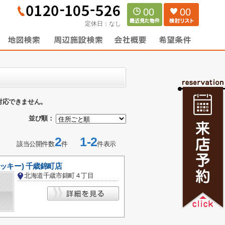
00
00
定休日：
なし
対応できません。
並び順：
2
1-2
該当公開件数
件
件表示
ラッキー) 千歳錦町店
北海道千歳市錦町４丁目