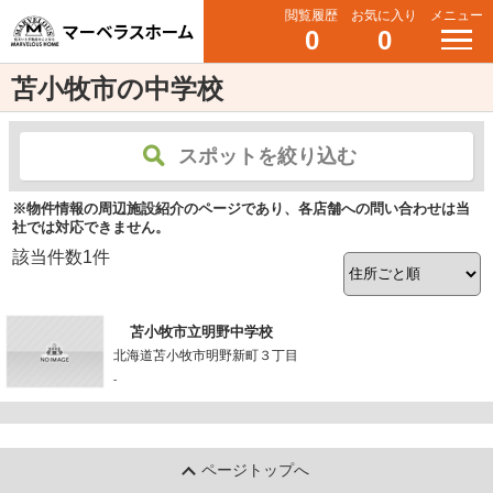
閲覧履歴
お気に入り
メニュー
0
0
苫小牧市の中学校
スポットを絞り込む
※物件情報の周辺施設紹介のページであり、各店舗への問い合わせは当
社では対応できません。
該当件数
1
件
苫小牧市立明野中学校
北海道苫小牧市明野新町３丁目
-
ページトップへ