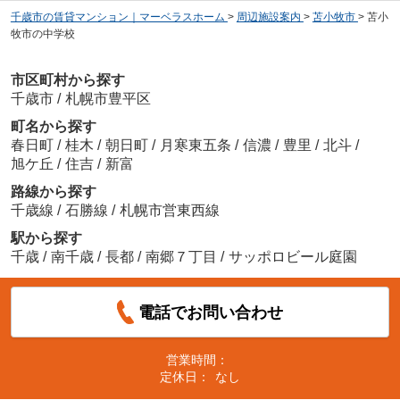
千歳市の賃貸マンション｜マーベラスホーム
>
周辺施設案内
>
苫小牧市
>
苫小
牧市の中学校
市区町村から探す
千歳市
/
札幌市豊平区
町名から探す
春日町
/
桂木
/
朝日町
/
月寒東五条
/
信濃
/
豊里
/
北斗
/
旭ケ丘
/
住吉
/
新富
路線から探す
千歳線
/
石勝線
/
札幌市営東西線
駅から探す
千歳
/
南千歳
/
長都
/
南郷７丁目
/
サッポロビール庭園
電話でお問い合わせ
営業時間：
定休日：
なし