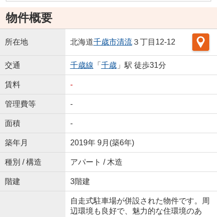
物件概要
所在地
北海道
千歳市
清流
３丁目12-12
交通
千歳線
「
千歳
」駅 徒歩31分
賃料
-
管理費等
-
面積
-
築年月
2019年 9月(築6年)
種別 / 構造
アパート / 木造
階建
3階建
自走式駐車場が併設された物件です。周
辺環境も良好で、魅力的な住環境のあ