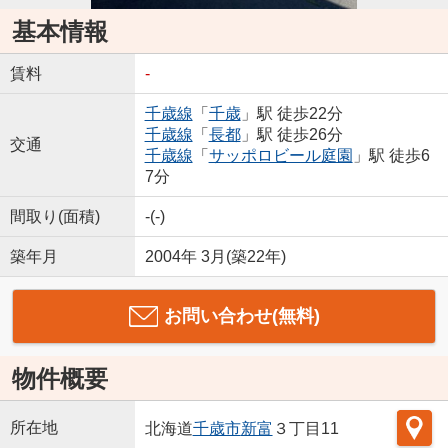
基本情報
賃料
-
千歳線
「
千歳
」駅 徒歩22分
千歳線
「
長都
」駅 徒歩26分
交通
千歳線
「
サッポロビール庭園
」駅 徒歩6
7分
間取り(面積)
-(-)
築年月
2004年 3月(築22年)
お問い合わせ(無料)
物件概要
所在地
北海道
千歳市
新富
３丁目11