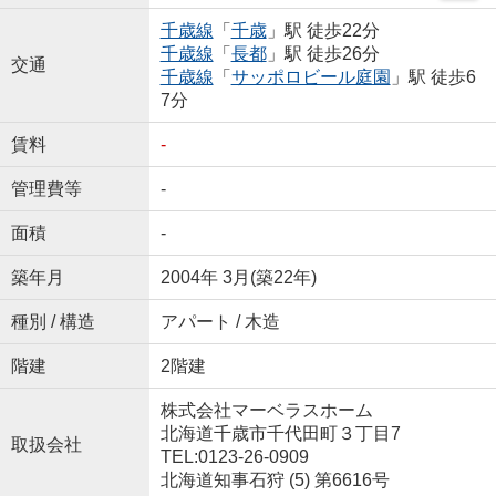
千歳線
「
千歳
」駅 徒歩22分
千歳線
「
長都
」駅 徒歩26分
交通
千歳線
「
サッポロビール庭園
」駅 徒歩6
7分
賃料
-
管理費等
-
面積
-
築年月
2004年 3月(築22年)
種別 / 構造
アパート / 木造
階建
2階建
​株式会社マーベラスホーム
北海道千歳市千代田町３丁目7
取扱会社
TEL:0123-26-0909
北海道知事石狩 (5) 第6616号