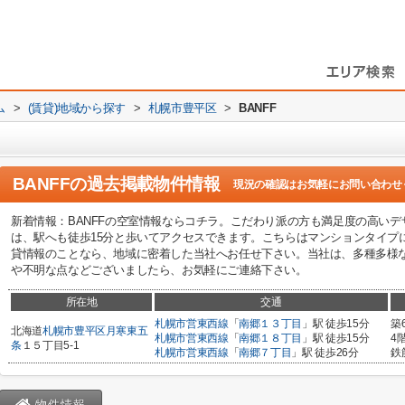
ム
>
(賃貸)地域から探す
>
札幌市豊平区
>
BANFF
BANFF
の過去掲載物件情報
現況の確認はお気軽にお問い合わせ
新着情報：BANFFの空室情報ならコチラ。こだわり派の方も満足度の高い
は、駅へも徒歩15分と歩いてアクセスできます。こちらはマンションタイプ
貸情報のことなら、地域に密着した当社へお任せ下さい。当社は、多種多様
や不明な点などございましたら、お気軽にご連絡下さい。
所在地
交通
札幌市営東西線
「
南郷１３丁目
」駅 徒歩15分
築
北海道
札幌市豊平区
月寒東五
札幌市営東西線
「
南郷１８丁目
」駅 徒歩15分
4
条
１５丁目5-1
札幌市営東西線
「
南郷７丁目
」駅 徒歩26分
鉄
物件情報