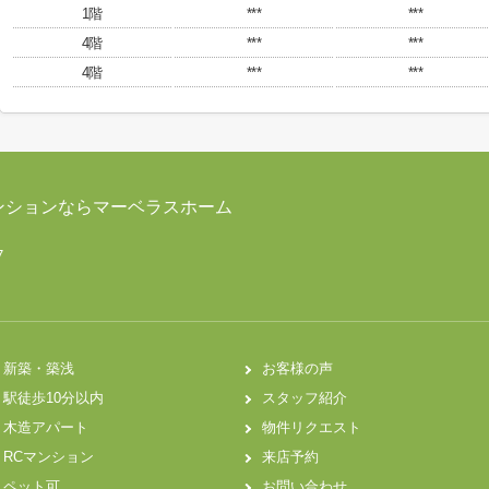
1階
***
***
4階
***
***
4階
***
***
ンションならマーベラスホーム
7
新築・築浅
お客様の声
駅徒歩10分以内
スタッフ紹介
木造アパート
物件リクエスト
RCマンション
来店予約
ペット可
お問い合わせ