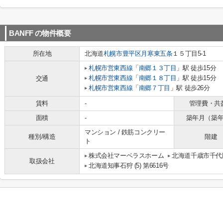
BANFF
の物件概要
所在地
北海道
札幌市豊平区
月寒東五条
１５丁目5-1
札幌市営東西線
「
南郷１３丁目
」駅 徒歩15分
札幌市営東西線
「
南郷１８丁目
」駅 徒歩15分
交通
札幌市営東西線
「
南郷７丁目
」駅 徒歩26分
賃料
-
管理費・共
面積
-
築年月（築
マンション / 鉄筋コンクリー
種別/構造
階建
ト
​株式会社マーベラスホーム
北海道千歳市千代
取扱会社
北海道知事石狩 (5) 第6616号