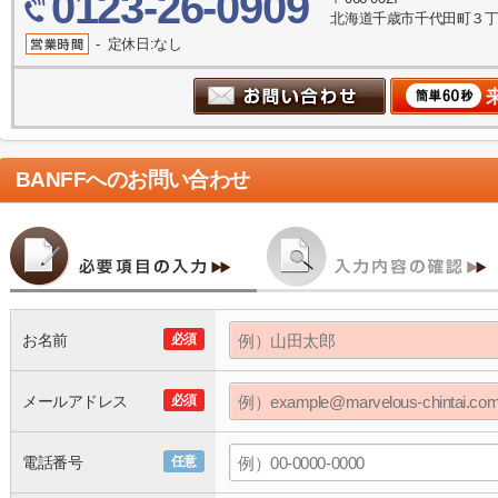
0123-26-0909
北海道千歳市千代田町３丁
- 定休日:なし
BANFF
へのお問い合わせ
お名前
必須
メールアドレス
必須
電話番号
任意