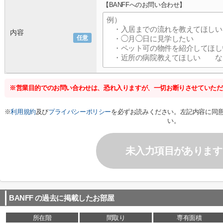
【BANFFへのお問い合わせ】
内容
任意
※営業目的でのお問い合わせは、恐れ入りますが、一切お断りさせていただ
※
利用規約
及び
プライバシーポリシー
を必ずお読みください。左記内容に同
い。
未入力項目があります
BANFF
の過去に掲載したお部屋
所在階
間取り
専有面積