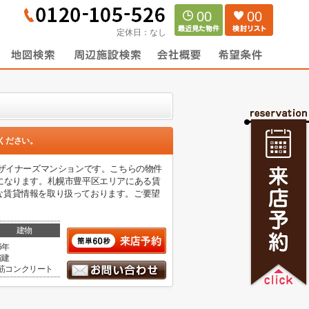
00
00
定休日：
なし
ください。
デザイナーズマンションです。こちらの物件
になります。札幌市豊平区エリアにある賃
な賃貸情報を取り扱っております。ご要望
建物
6年
階建
筋コンクリート