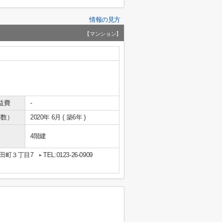
情報の見方
【マンション】
益費
-
年数）
2020年 6月 ( 築6年 )
4階建
田町３丁目7
TEL:0123-26-0909