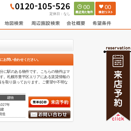
00
00
定休日：
なし
にお問い合わせください。
8分に駅のある物件です。こちらの物件はマ
ます。札幌市豊平区エリアにある賃貸情報の
報を取り扱っております。ご要望や不明な
建物
1027年
階建
骨造