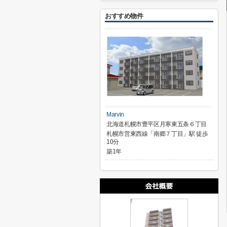
おすすめ物件
Marvin
北海道札幌市豊平区月寒東五条６丁目
札幌市営東西線「南郷７丁目」駅 徒歩
10分
築1年