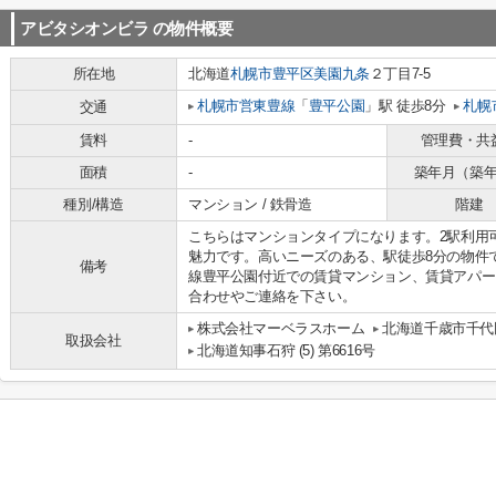
アビタシオンビラ
の物件概要
所在地
北海道
札幌市豊平区
美園九条
２丁目7-5
札幌市営東豊線
「
豊平公園
」駅 徒歩8分
札幌
交通
賃料
-
管理費・共
面積
-
築年月（築
種別/構造
マンション / 鉄骨造
階建
こちらはマンションタイプになります。2駅利用
魅力です。高いニーズのある、駅徒歩8分の物件
備考
線豊平公園付近での賃貸マンション、賃貸アパー
合わせやご連絡を下さい。
​株式会社マーベラスホーム
北海道千歳市千代
取扱会社
北海道知事石狩 (5) 第6616号