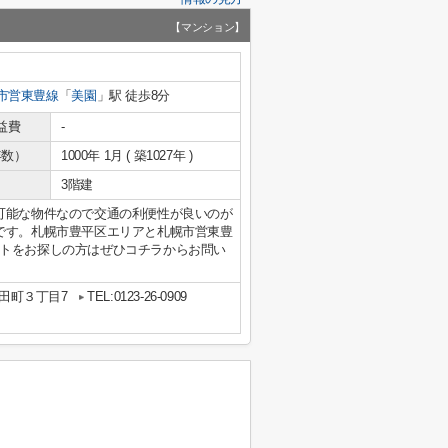
【マンション】
市営東豊線
「
美園
」駅 徒歩8分
益費
-
年数）
1000年 1月 ( 築1027年 )
3階建
可能な物件なので交通の利便性が良いのが
です。札幌市豊平区エリアと札幌市営東豊
トをお探しの方はぜひコチラからお問い
田町３丁目7
TEL:0123-26-0909