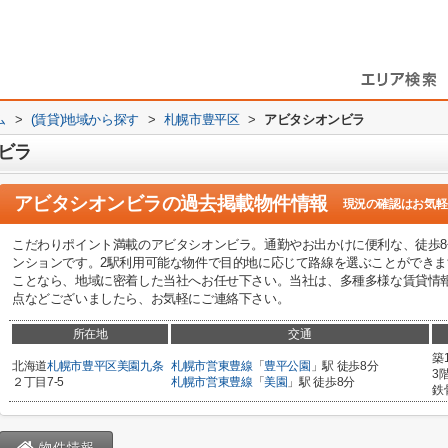
ム
>
(賃貸)地域から探す
>
札幌市豊平区
>
アビタシオンビラ
ビラ
アビタシオンビラ
の過去掲載物件情報
現況の確認はお気軽
こだわりポイント満載のアビタシオンビラ。通勤やお出かけに便利な、徒歩
ンションです。2駅利用可能な物件で目的地に応じて路線を選ぶことができ
ことなら、地域に密着した当社へお任せ下さい。当社は、多種多様な賃貸情
点などございましたら、お気軽にご連絡下さい。
所在地
交通
築
北海道
札幌市豊平区
美園九条
札幌市営東豊線
「
豊平公園
」駅 徒歩8分
3
２丁目7-5
札幌市営東豊線
「
美園
」駅 徒歩8分
鉄
物件情報