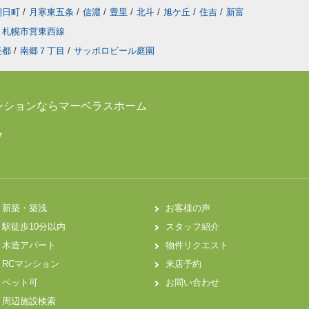
朝日町
/
月寒東五条
/
信濃
/
豊里
/
北斗
/
旭ケ丘
/
住吉
/
新富
札幌市営東西線
長都
/
南郷７丁目
/
サッポロビール庭園
ンションならマーベラスホーム
7
新築・築浅
お客様の声
駅徒歩10分以内
スタッフ紹介
木造アパート
物件リクエスト
RCマンション
来店予約
ペット可
お問い合わせ
周辺施設検索