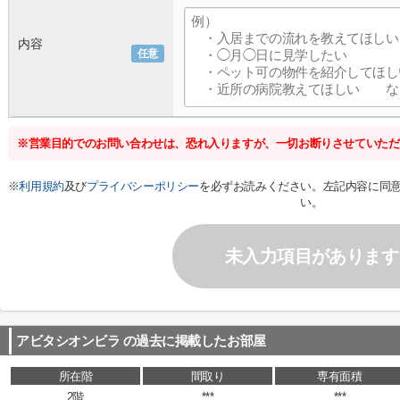
内容
任意
※営業目的でのお問い合わせは、恐れ入りますが、一切お断りさせていただ
※
利用規約
及び
プライバシーポリシー
を必ずお読みください。左記内容に同
い。
未入力項目があります
アビタシオンビラ
の過去に掲載したお部屋
所在階
間取り
専有面積
2階
***
***